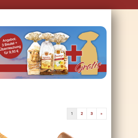
1
2
3
»