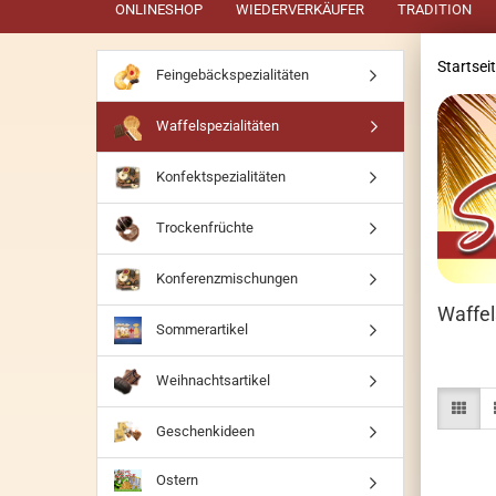
ONLINESHOP
WIEDERVERKÄUFER
TRADITION
Startsei
Feingebäckspezialitäten
Waffelspezialitäten
Konfektspezialitäten
Trockenfrüchte
Konferenzmischungen
Waffel
Sommerartikel
Weihnachtsartikel
Geschenkideen
Ostern