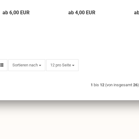
ab 6,00 EUR
ab 4,00 EUR
a
Sortieren nach
pro Seite
Sortieren nach
12 pro Seite
1
bis
12
(von insgesamt
26