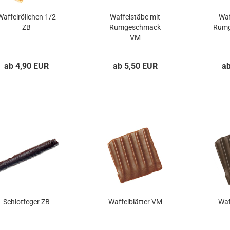
Waffelröllchen 1/2
Waffelstäbe mit
Waf
ZB
Rumgeschmack
Rumg
VM
ab 4,90 EUR
ab 5,50 EUR
a
Schlotfeger ZB
Waffelblätter VM
Waf