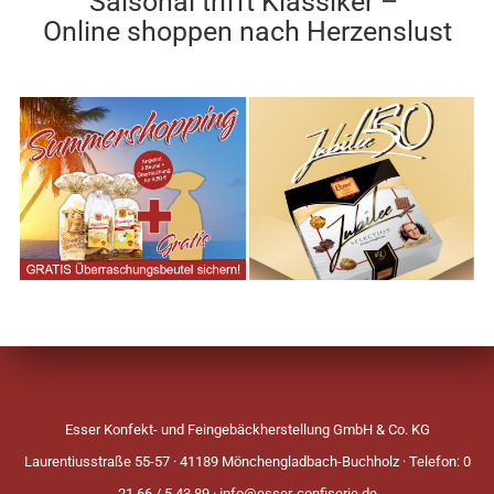
Saisonal trifft Klassiker –
Online shoppen nach Herzenslust
Esser Konfekt- und Feingebäckherstellung GmbH & Co. KG
Laurentiusstraße 55-57 · 41189 Mönchengladbach-Buchholz · Telefon: 0
21 66 / 5 43 89 ·
info@esser-confiserie.de