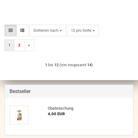
Sortieren nach
pro Seite
Sortieren nach
12 pro Seite
1
2
»
1
bis
12
(von insgesamt
14
)
Bestseller
Obstmischung
4,00 EUR