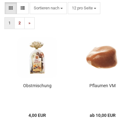
Sortieren nach
pro Seite
Sortieren nach
12 pro Seite
1
2
»
Obstmischung
Pflaumen VM
4,00 EUR
ab 10,00 EUR