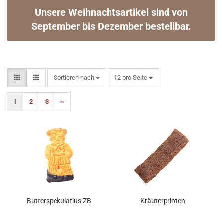
Unsere Weihnachtsartikel sind von
September bis Dezember bestellbar.
Sortieren nach
pro Seite
Sortieren nach
12 pro Seite
1
2
3
»
Butterspekulatius ZB
Kräuterprinten