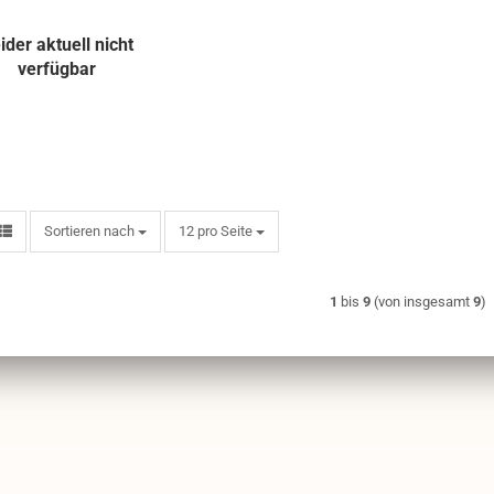
ider aktuell nicht
verfügbar
Sortieren nach
pro Seite
Sortieren nach
12 pro Seite
1
bis
9
(von insgesamt
9
)