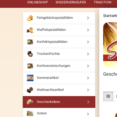
ONLINESHOP
WIEDERVERKÄUFER
TRADITION
Startsei
Feingebäckspezialitäten
Waffelspezialitäten
Konfektspezialitäten
Trockenfrüchte
Konferenzmischungen
Gesch
Sommerartikel
Weihnachtsartikel
Geschenkideen
Ostern