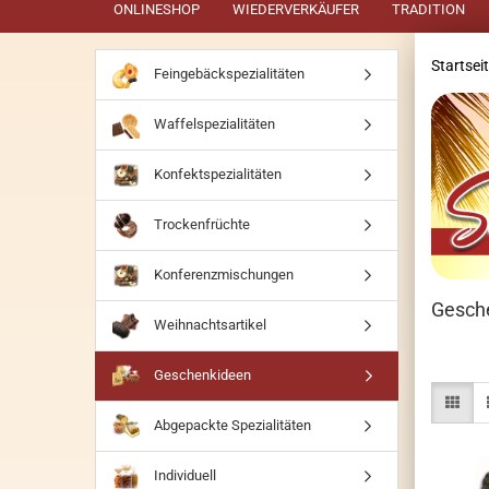
ONLINESHOP
WIEDERVERKÄUFER
TRADITION
Startsei
Feingebäckspezialitäten
Waffelspezialitäten
Konfektspezialitäten
Trockenfrüchte
Konferenzmischungen
Gesch
Weihnachtsartikel
Geschenkideen
Abgepackte Spezialitäten
Individuell