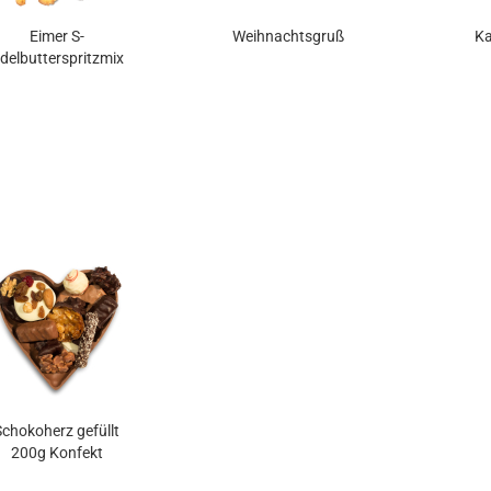
Eimer S-
Weihnachtsgruß
Ka
delbutterspritzmix
Schokoherz gefüllt
200g Konfekt