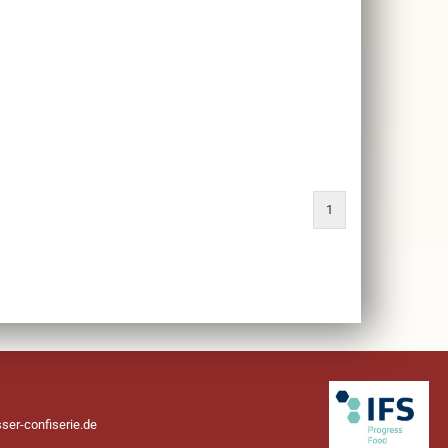
1
ser-confiserie.de