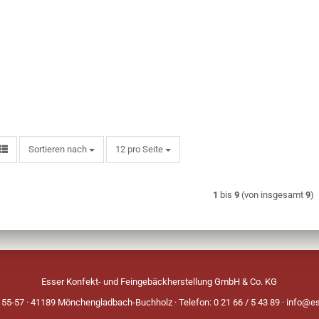
Sortieren nach
pro Seite
Sortieren nach
12 pro Seite
1
bis
9
(von insgesamt
9
)
Esser Konfekt- und Feingebäckherstellung GmbH & Co. KG
 55-57 · 41189 Mönchengladbach-Buchholz · Telefon: 0 21 66 / 5 43 89 ·
info@es