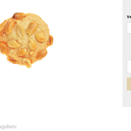
Ve
ngaben: