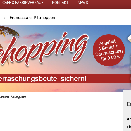
CAFE & FABRIKVERKAUF
KONTAKT
NEWS
»
Erdnusstaler Pittmoppen
 dieser Kategorie
E
Ar
Li