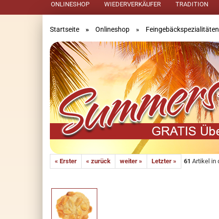
ONLINESHOP
WIEDERVERKÄUFER
TRADITION
Startseite
»
Onlineshop
»
Feingebäckspezialitäten
« Erster
« zurück
weiter »
Letzter »
61
Artikel in